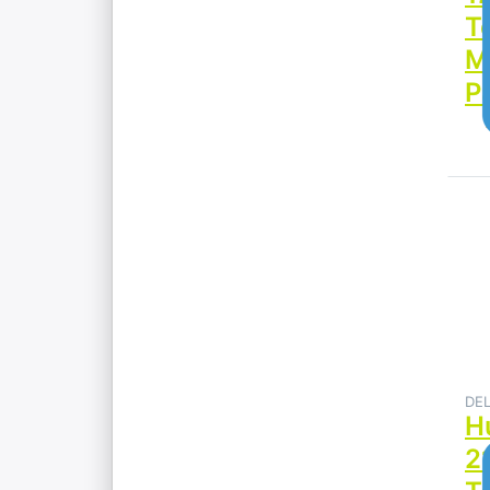
T
M
P
D
2
To
DE
H
2