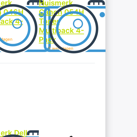
erk
Huismerk
n 046H
Canon 054H
pack 4-
Toner
Multipack 4-
Pack
kdagen
> 5 werkdagen
p
Druk op ENTER voor meer opties op
oor
Huismerk Dell
ies
1250C/1350CNW/1355CN/C1760/C1765
erk
Toner Multipack 4-Pack
35CN
 4-
DELL
erk Dell
Huismerk Dell