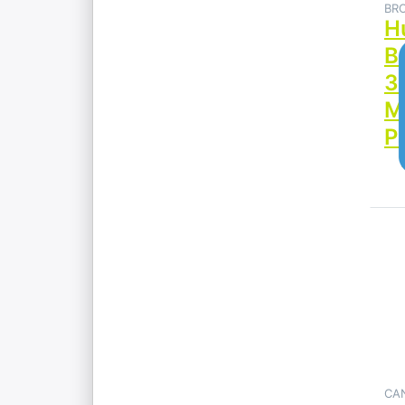
BR
H
B
3
M
P
D
op
Hu
Mu
4
CA