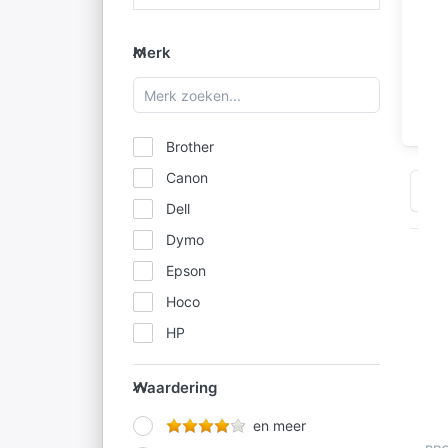
Merk
Merk
T
Brother
Canon
Sor
Dell
Dymo
Epson
D
Hoco
HP
op
Hu
IBM
B
Waardering
Waardering
Kodak
2
Konica Minolta
en meer
Mu