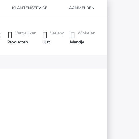
KLANTENSERVICE
AANMELDEN
ijl je typt. Druk op de Enter-toets om alle resultaten op te roe
Vergelijken
Verlang
Winkelen
Producten
Lijst
Mandje