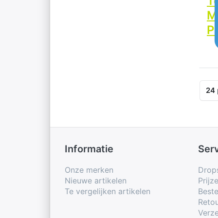
T
M
P
Res
24
Informatie
Ser
Onze merken
Drop
Nieuwe artikelen
Prijz
Te vergelijken artikelen
Beste
Retou
Verze