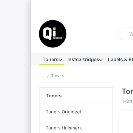
Voer ee
Toners
Inktcartridges
Labels & E
Startpagina
Toners
To
Toners
Zoek
1-24
Toners Origineel
Toners Huismerk