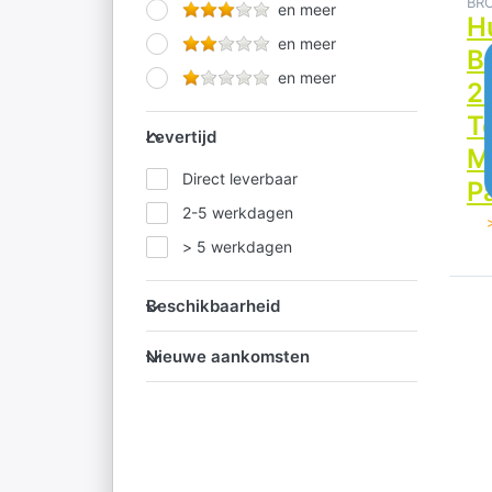
BR
Kyocera
en meer
4
H
Lexmark
en meer
B
MediaRange
en meer
2
OCE
T
Levertijd
Levertijd
Oki
M
Direct leverbaar
Panasonic
P
2-5 werkdagen
Papermate
> 5 werkdagen
Ricoh
Samsung
Beschikbaarheid
Beschikbaarheid
D
Sandisk
Nieuwe aankomsten
Nieuwe aankomsten
op
Hu
B
T
Mu
4