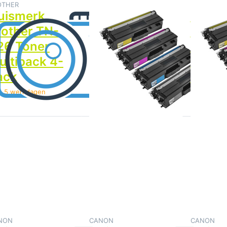
4-Pack
OTHER
BROTHER
BROTHER
uismerk
Huismerk
Huism
rother TN-
Brother TN-
Broth
26 Toner
421BK Toner
423 T
ultipack 4-
Multipack 4-
Multi
ack
Pack
Pack
> 5 werkdagen
> 5 werkdagen
> 5 wer
ruk op
Druk op
Druk op
ENTER
ENTER
ENTER
voor
voor
voor
meer
meer
meer
ties op
opties op
opties op
ismerk
Huismerk
Huismerk
Canon
Canon
Canon
040H
045H
046H
ltipack
Toner
Multipack
-Pack
Multipack
4-Pack
4-Pack
NON
CANON
CANON