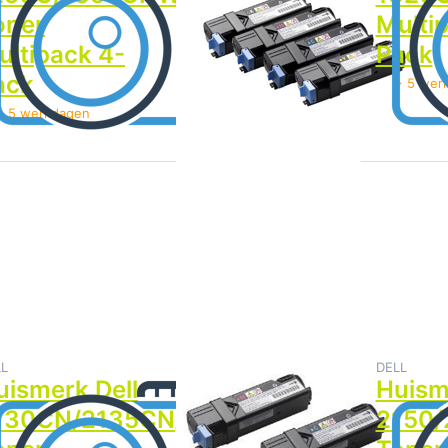
oner
Multipack 4-
Multi
ultipack 4-
Pack
Pack
ack
> 5 werkdagen
> 5 wer
> 5 werkdagen
ruk op ENTER
Druk op
Druk op
voor meer
ENTER
ENTER
opties op
voor meer
voor meer
Huismerk Dell
opties op
opties op
130CN/2135CN
Huismerk
Huismerk
ner Multipack
Dell
Dell
4-Pack
2150/2155
2150/2155
Toner
Toner
Multipack
Multipack
4-Pack
4-Pack
LL
DELL
DELL
uismerk Dell
Huismerk Dell
Huism
130CN/2135CN
2150/2155
2150/