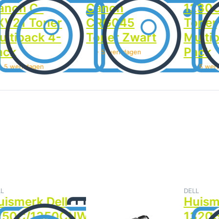
anon C-
Canon
1230
XV21 Toner
CRG045
Toner
ultipack 4-
Toner Zwart
Multi
ack
Pack
> 5 werkdagen
> 5 werkdagen
> 5 wer
Druk op ENTER voor meer opties op
Druk op
Druk op
Huismerk Dell
ENTER
ENTER
50C/1350CNW/1355CN/C1760/C1765
voor
voor
Toner Multipack 4-Pack
meer
meer
opties op
opties op
Huismerk
Huismerk
Dell
Dell
1320C
1320C
Toner
Toner
Multipack
Multipack
4-Pack
4-Pack
LL
DELL
DELL
uismerk Dell
Huismerk Dell
Huism
250C/1350CNW/1355CN/C1760/C176
1320C Toner
1320C