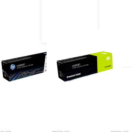
oners Origineel
Toners Huismerk
teren op
Aanbevolen
ruk op
Druk op
Druk op
ENTER
ENTER
ENTER
voor
voor
voor
meer
meer
meer
ties op
opties op
opties op
ismerk
Huismerk
Huismerk
rother
Brother
Brother
TN-
TN-247
TN-321
41/TN-
Toner
Toner
245
Multipack
Multipack
Toner
4-Pack
4-Pack
ltipack