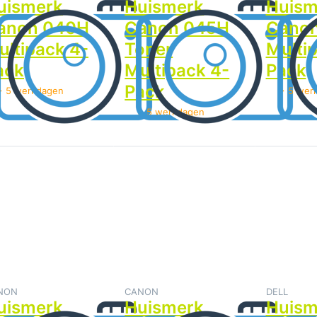
uismerk
Huismerk
Huism
anon 040H
Canon 045H
Cano
ultipack 4-
Toner
Multi
ack
Multipack 4-
Pack
Pack
> 5 werkdagen
> 5 wer
> 5 werkdagen
ruk op
Druk op
Druk o
ENTER
ENTER
ENTER v
voor
voor
meer opt
meer
meer
op Huism
ties op
opties
Dell
ismerk
op
1230C/12
non C-
Huismerk
Toner
EXV21
Canon
Multipack
Toner
CRG045
Pack
ltipack
Toner
-Pack
Zwart
NON
CANON
DELL
uismerk
Huismerk
Huism