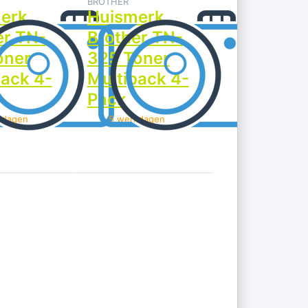
BROTHER
erk
Huismerk
er TN-
Brother TN-
oner
325 Toner
pack 4-
Multipack 4-
Pack
kdagen
> 5 werkdagen
Druk op
ENTER
voor
meer
opties op
Huismerk
Brother
TN-910
Toner
Multipack
4-Pack