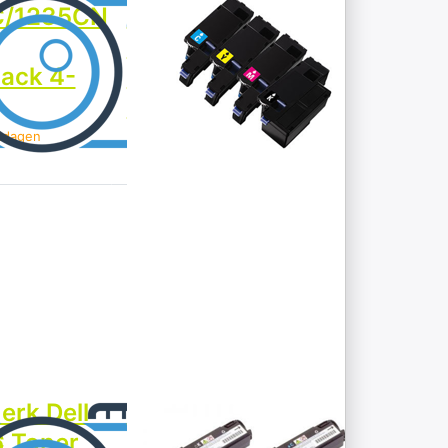
C/1235CN
1250C/1350CNW/1355CN/
Toner
pack 4-
Multipack 4-
Pack
kdagen
> 5 werkdagen
Druk op ENTER
voor meer
opties op
Huismerk Dell
2130CN/2135CN
Toner Multipack
4-Pack
DELL
erk Dell
Huismerk Dell
5
 Toner
2130CN/2135CN