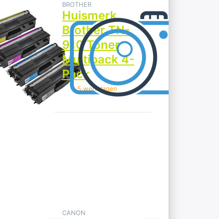
BROTHER
erk
Huismerk
er TN-
Brother TN-
oner
910 Toner
pack 4-
Multipack 4-
Pack
kdagen
> 5 werkdagen
Druk op
ENTER
voor
meer
opties op
Huismerk
Canon
054H
Toner
Multipack
4-Pack
CANON