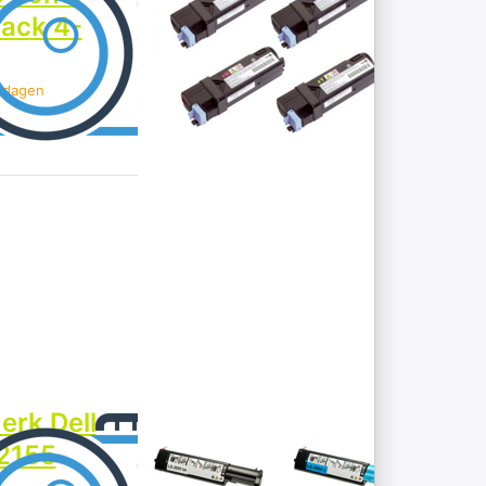
pack 4-
Toner
Multipack 4-
Pack
kdagen
> 5 werkdagen
Druk op ENTER
voor meer
opties op
Huismerk Dell
3000CN/3100CN
Toner Multipack
4-Pack
DELL
erk Dell
Huismerk Dell
2155
3000CN/3100CN