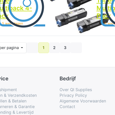
oner
Toner
Toner
ultipack 4-
Multipack 4-
Multi
ack
Pack
Pack
> 5 werkdagen
> 5 werkdagen
> 5 wer
ults per page
per pagina
1
2
3
vice
Bedrijf
shipment
Over QI Supplies
en & Verzendkosten
Privacy Policy
llen & Betalen
Algemene Voorwaarden
rneren & Garantie
Contact
nding & Levertijd