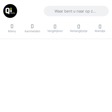
Voer een zoekterm in. De eerste result
Vergelijken
Verlanglijstje
Mandje
Menu
Aanmelden