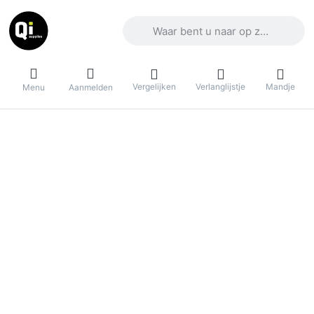
Voer een zoekterm in. De eerste result
Vergelijken
Verlanglijstje
Mandje
Menu
Aanmelden