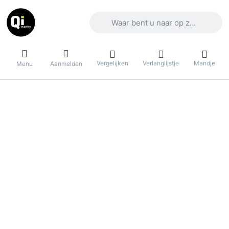
Voer een zoekterm in. De eerste result
Vergelijken
Verlanglijstje
Mandje
Menu
Aanmelden