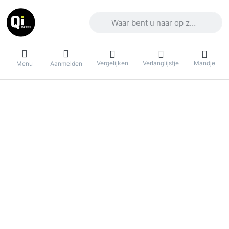
Voer een zoekterm in. De eerste result
Vergelijken
Verlanglijstje
Mandje
Menu
Aanmelden