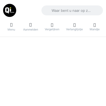
Voer een zoekterm in. De eerste result
Vergelijken
Verlanglijstje
Mandje
Menu
Aanmelden