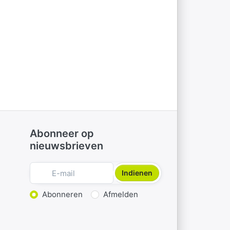
Abonneer op
nieuwsbrieven
Indienen
Actie kiezen
Abonneren
Afmelden