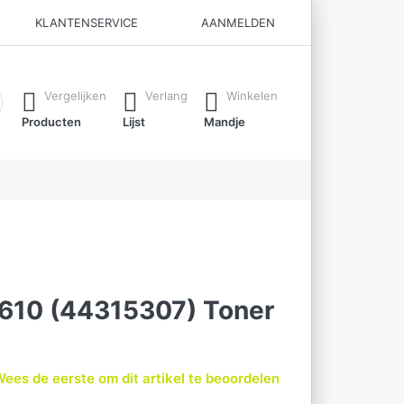
KLANTENSERVICE
AANMELDEN
ijl je typt. Druk op de Enter-toets om alle resultaten op te roe
Vergelijken
Verlang
Winkelen
Producten
Lijst
Mandje
C610 (44315307) Toner
ees de eerste om dit artikel te beoordelen