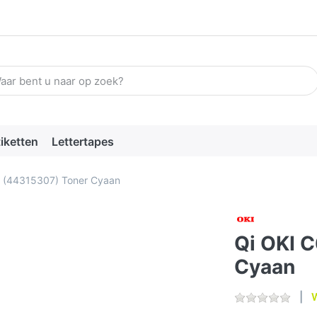
n zoekterm in. De eerste resultaten verschijnen automatisch terw
tiketten
Lettertapes
 (44315307) Toner Cyaan
Qi OKI 
Cyaan
W