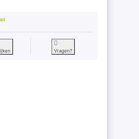
8
aad
ijken
Vragen?