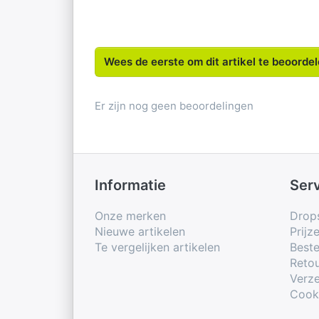
Wees de eerste om dit artikel te beoorde
Er zijn nog geen beoordelingen
Informatie
Ser
Onze merken
Drop
Nieuwe artikelen
Prijz
Te vergelijken artikelen
Beste
Retou
Verze
Cook