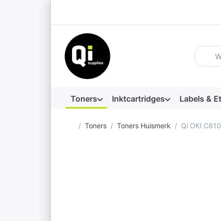
Voer ee
Toners
Inktcartridges
Labels & E
Startpagina
Toners
Toners Huismerk
Qi OKI C610