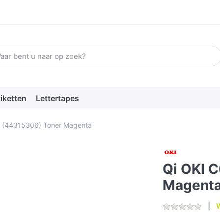
n zoekterm in. De eerste resultaten verschijnen automatisch terw
tiketten
Lettertapes
0 (44315306) Toner Magenta
Qi OKI 
Magent
W