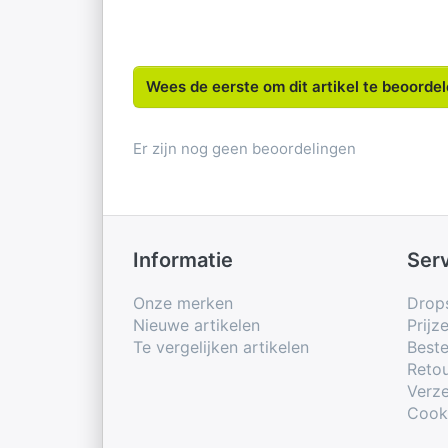
Wees de eerste om dit artikel te beoorde
Er zijn nog geen beoordelingen
Informatie
Ser
Onze merken
Drop
Nieuwe artikelen
Prijz
Te vergelijken artikelen
Beste
Retou
Verze
Cook