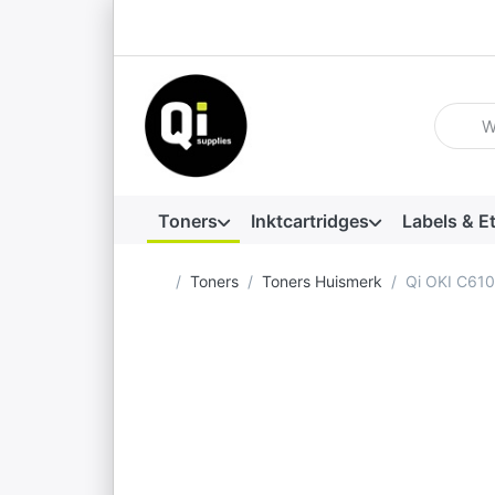
Voer ee
Toners
Inktcartridges
Labels & E
Startpagina
Toners
Toners Huismerk
Qi OKI C61