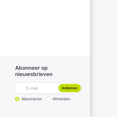
Abonneer op
nieuwsbrieven
Indienen
Actie kiezen
Abonneren
Afmelden