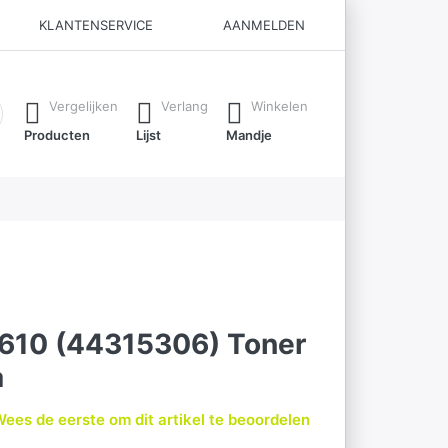
KLANTENSERVICE
AANMELDEN
ijl je typt. Druk op de Enter-toets om alle resultaten op te roe
Vergelijken
Verlang
Winkelen
Producten
Lijst
Mandje
C610 (44315306) Toner
a
ees de eerste om dit artikel te beoordelen