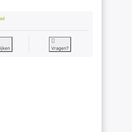
0
aad
ijken
Vragen?