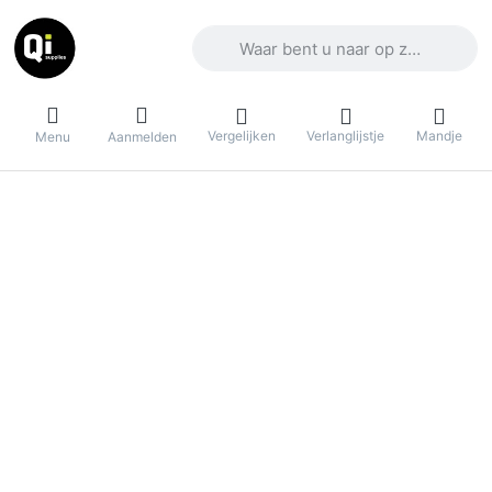
Voer een zoekterm in. De eerste result
Vergelijken
Verlanglijstje
Mandje
Menu
Aanmelden