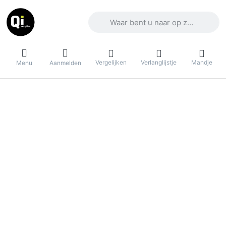
Voer een zoekterm in. De eerste result
Vergelijken
Verlanglijstje
Mandje
Menu
Aanmelden