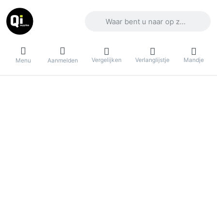
Voer een zoekterm in. De eerste result
Vergelijken
Verlanglijstje
Mandje
Menu
Aanmelden