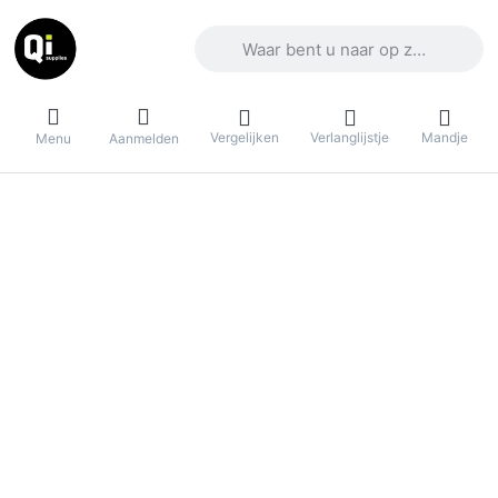
Voer een zoekterm in. De eerste result
Vergelijken
Verlanglijstje
Mandje
Menu
Aanmelden