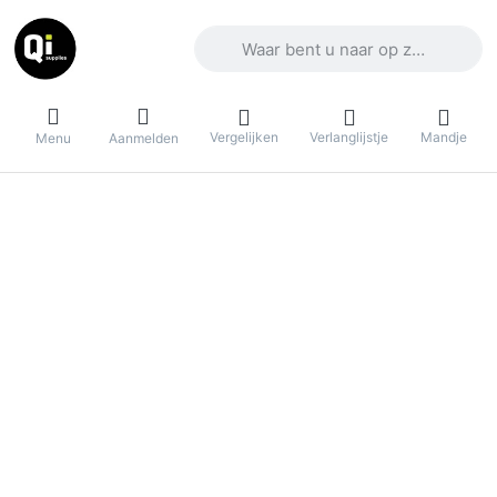
Voer een zoekterm in. De eerste result
Vergelijken
Verlanglijstje
Mandje
Menu
Aanmelden