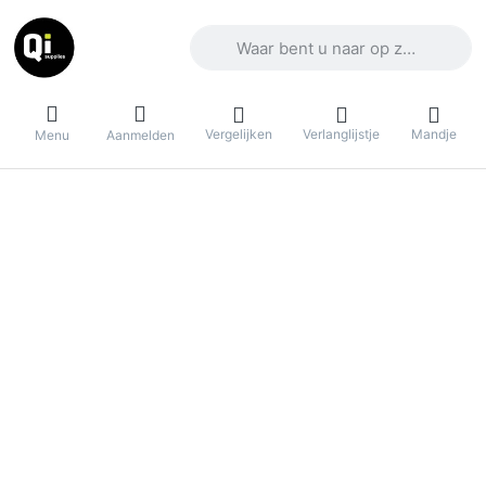
Voer een zoekterm in. De eerste result
Vergelijken
Verlanglijstje
Mandje
Menu
Aanmelden