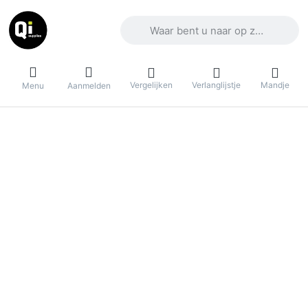
Voer een zoekterm in. De eerste result
Vergelijken
Verlanglijstje
Mandje
Menu
Aanmelden