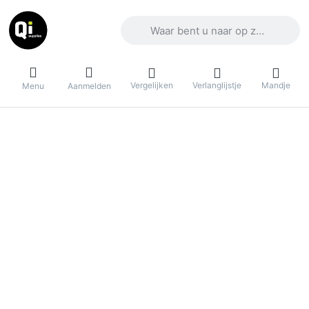
Voer een zoekterm in. De eerste result
Vergelijken
Verlanglijstje
Mandje
Menu
Aanmelden