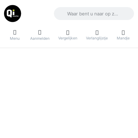
Voer een zoekterm in. De eerste result
Vergelijken
Verlanglijstje
Mandje
Menu
Aanmelden