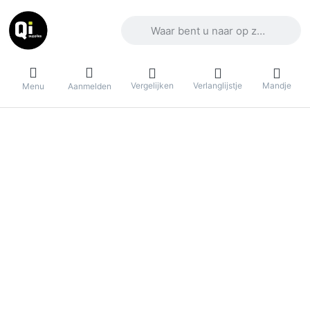
Voer een zoekterm in. De eerste result
Vergelijken
Verlanglijstje
Mandje
Menu
Aanmelden