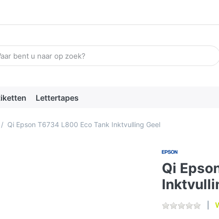
n zoekterm in. De eerste resultaten verschijnen automatisch terw
tiketten
Lettertapes
Qi Epson T6734 L800 Eco Tank Inktvulling Geel
Qi Epso
Inktvull
W