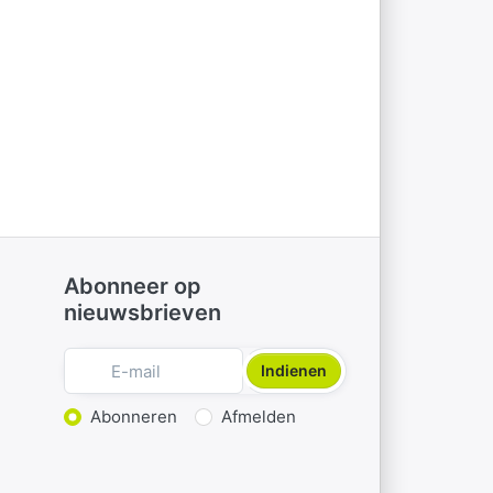
Abonneer op
nieuwsbrieven
Indienen
Actie kiezen
Abonneren
Afmelden