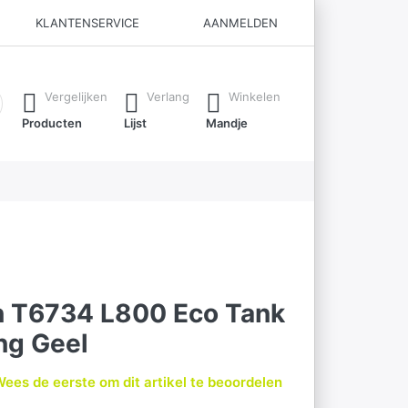
KLANTENSERVICE
AANMELDEN
ijl je typt. Druk op de Enter-toets om alle resultaten op te roe
Vergelijken
Verlang
Winkelen
Producten
Lijst
Mandje
n T6734 L800 Eco Tank
ing Geel
ees de eerste om dit artikel te beoordelen