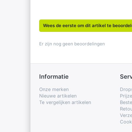
Wees de eerste om dit artikel te beoorde
Er zijn nog geen beoordelingen
Informatie
Ser
Onze merken
Drop
Nieuwe artikelen
Prijz
Te vergelijken artikelen
Beste
Retou
Verze
Cook