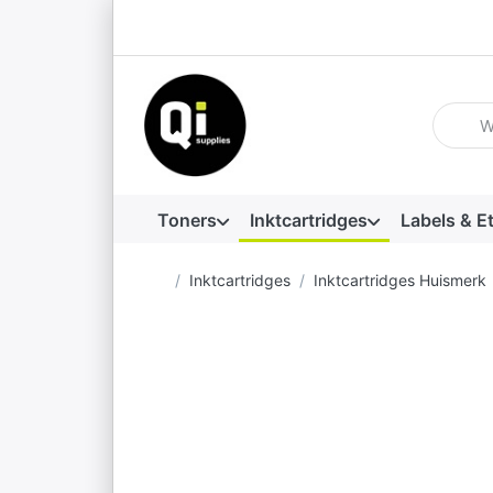
Voer ee
Toners
Inktcartridges
Labels & E
Startpagina
Inktcartridges
Inktcartridges Huismerk