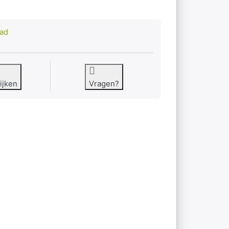
2
aad
ijken
Vragen?