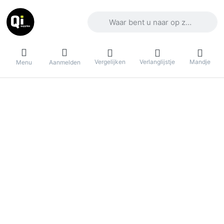
Voer een zoekterm in. De eerste result
Vergelijken
Verlanglijstje
Mandje
Menu
Aanmelden