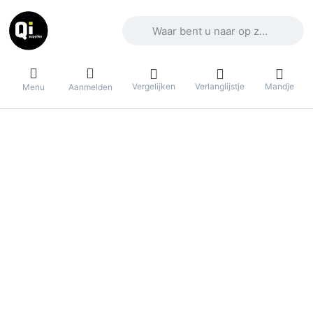
Voer een zoekterm in. De eerste result
Vergelijken
Verlanglijstje
Mandje
Menu
Aanmelden