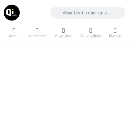
Voer een zoekterm in. De eerste result
Vergelijken
Verlanglijstje
Mandje
Menu
Aanmelden