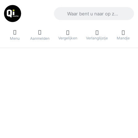
Voer een zoekterm in. De eerste result
Vergelijken
Verlanglijstje
Mandje
Menu
Aanmelden