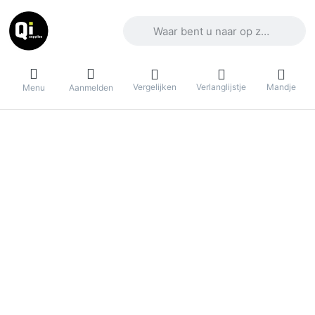
Voer een zoekterm in. De eerste result
Vergelijken
Verlanglijstje
Mandje
Menu
Aanmelden