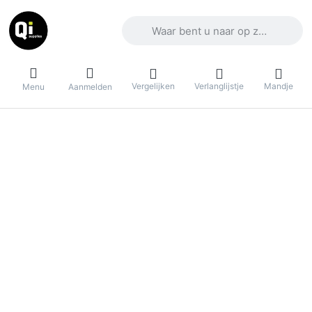
Voer een zoekterm in. De eerste result
Vergelijken
Verlanglijstje
Mandje
Menu
Aanmelden