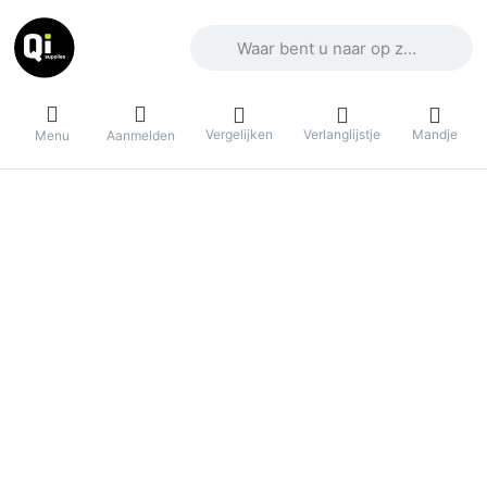
Voer een zoekterm in. De eerste result
Vergelijken
Verlanglijstje
Mandje
Menu
Aanmelden