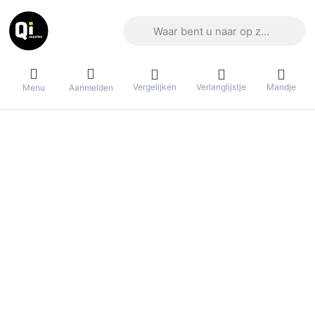
Voer een zoekterm in. De eerste result
Vergelijken
Verlanglijstje
Mandje
Menu
Aanmelden