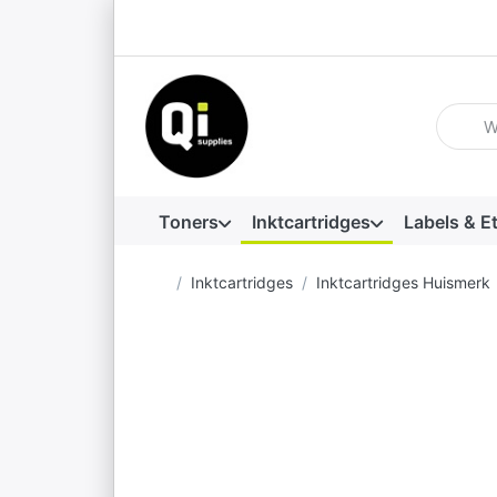
Voer ee
Toners
Inktcartridges
Labels & E
Startpagina
Inktcartridges
Inktcartridges Huismerk