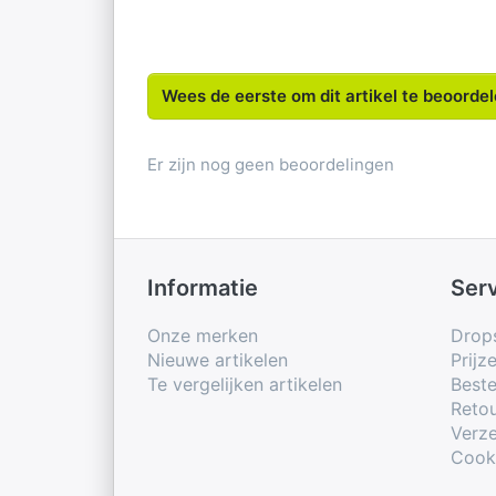
Wees de eerste om dit artikel te beoorde
Er zijn nog geen beoordelingen
Informatie
Ser
Onze merken
Drop
Nieuwe artikelen
Prijz
Te vergelijken artikelen
Beste
Retou
Verze
Cook