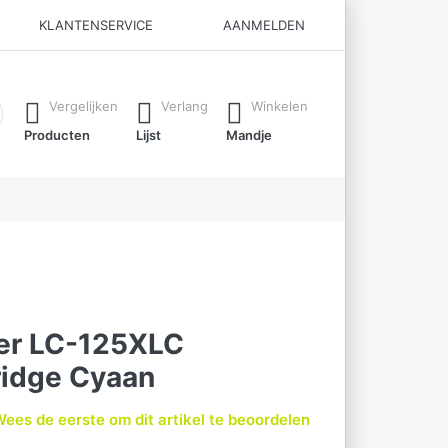
KLANTENSERVICE
AANMELDEN
ijl je typt. Druk op de Enter-toets om alle resultaten op te roe
Vergelijken
Verlang
Winkelen
Producten
Lijst
Mandje
her LC-125XLC
ridge Cyaan
ees de eerste om dit artikel te beoordelen