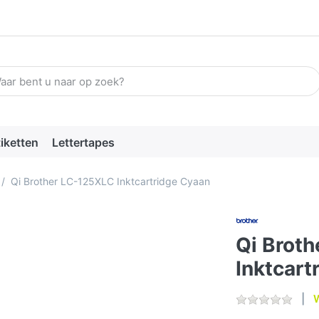
n zoekterm in. De eerste resultaten verschijnen automatisch terw
tiketten
Lettertapes
Qi Brother LC-125XLC Inktcartridge Cyaan
Qi Brot
Inktcart
W