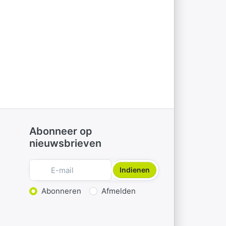
Abonneer op
nieuwsbrieven
Indienen
Actie kiezen
Abonneren
Afmelden