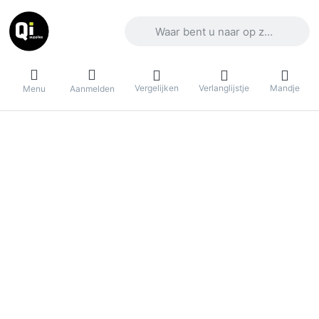
Voer een zoekterm in. De eerste result
Vergelijken
Verlanglijstje
Mandje
Menu
Aanmelden