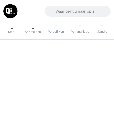
Voer een zoekterm in. De eerste result
Vergelijken
Verlanglijstje
Mandje
Menu
Aanmelden