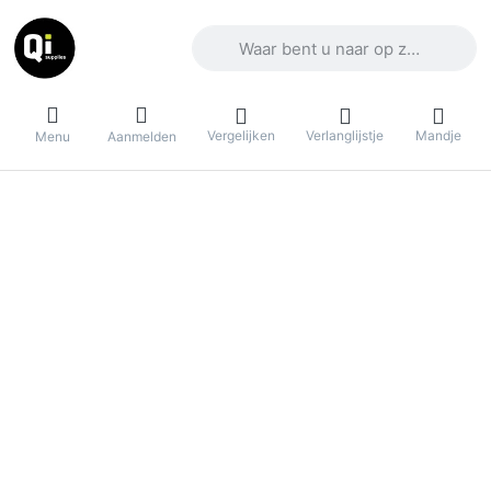
Voer een zoekterm in. De eerste result
Vergelijken
Verlanglijstje
Mandje
Menu
Aanmelden