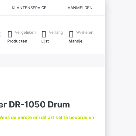
KLANTENSERVICE
AANMELDEN
ijl je typt. Druk op de Enter-toets om alle resultaten op te roe
Vergelijken
Verlang
Winkelen
Producten
Lijst
Mandje
her DR-1050 Drum
ees de eerste om dit artikel te beoordelen