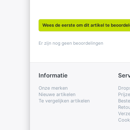
Wees de eerste om dit artikel te beoorde
Er zijn nog geen beoordelingen
Informatie
Ser
Onze merken
Drop
Nieuwe artikelen
Prijz
Te vergelijken artikelen
Beste
Retou
Verze
Cook