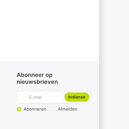
Abonneer op
nieuwsbrieven
Indienen
Actie kiezen
Abonneren
Afmelden