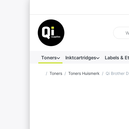
Voer ee
Toners
Inktcartridges
Labels & E
Startpagina
Toners
Toners Huismerk
Qi Brother 