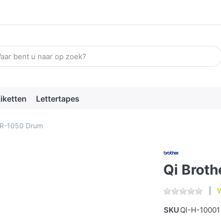
n zoekterm in. De eerste resultaten verschijnen automatisch terw
tiketten
Lettertapes
DR-1050 Drum
Qi Brot
W
SKU
QI-H-10001