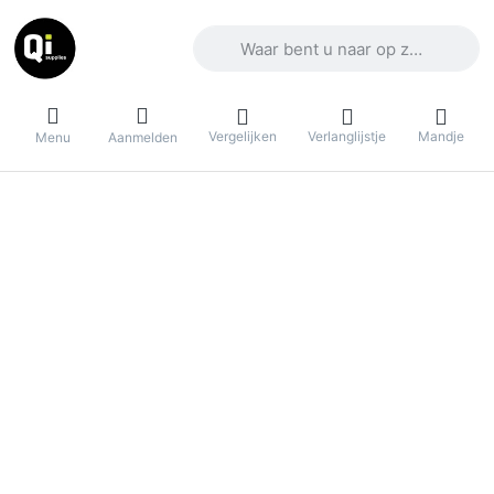
Voer een zoekterm in. De eerste result
Vergelijken
Verlanglijstje
Mandje
Menu
Aanmelden