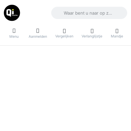
Voer een zoekterm in. De eerste result
Vergelijken
Verlanglijstje
Mandje
Menu
Aanmelden