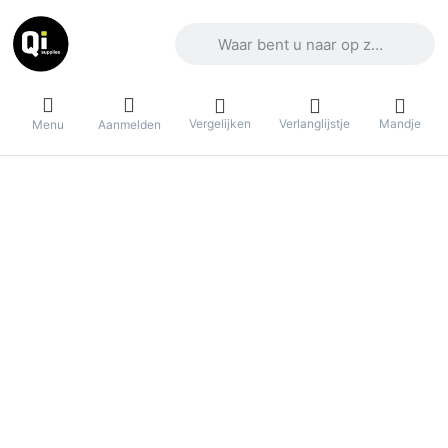
Voer een zoekterm in. De eerste result
Vergelijken
Verlanglijstje
Mandje
Menu
Aanmelden