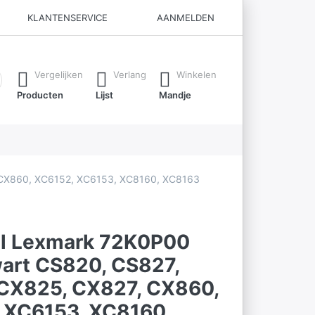
KLANTENSERVICE
AANMELDEN
ijl je typt. Druk op de Enter-toets om alle resultaten op te roe
Vergelijken
Verlang
Winkelen
Producten
Lijst
Mandje
 CX860, XC6152, XC6153, XC8160, XC8163
el Lexmark 72K0P00
art CS820, CS827,
CX825, CX827, CX860,
 XC6153, XC8160,