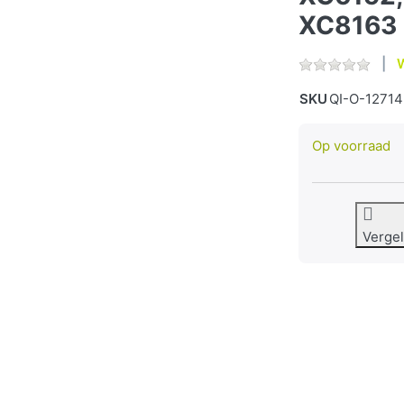
XC8163
W
SKU
QI-O-12714
Op voorraad
Vergel