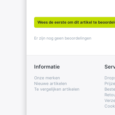
Wees de eerste om dit artikel te beoorde
Er zijn nog geen beoordelingen
Informatie
Ser
Onze merken
Drop
Nieuwe artikelen
Prijz
Te vergelijken artikelen
Beste
Retou
Verze
Cook