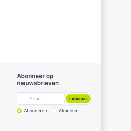
Abonneer op
nieuwsbrieven
Indienen
Actie kiezen
Abonneren
Afmelden