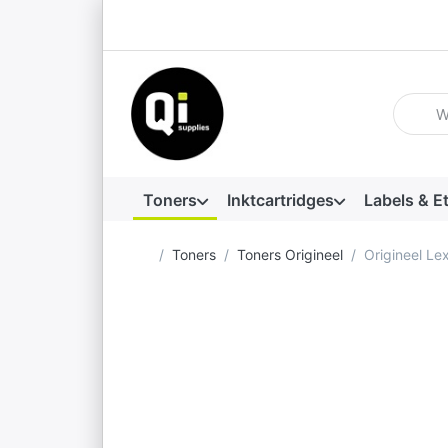
Voer ee
Toners
Inktcartridges
Labels & E
Startpagina
Toners
Toners Origineel
Origineel L