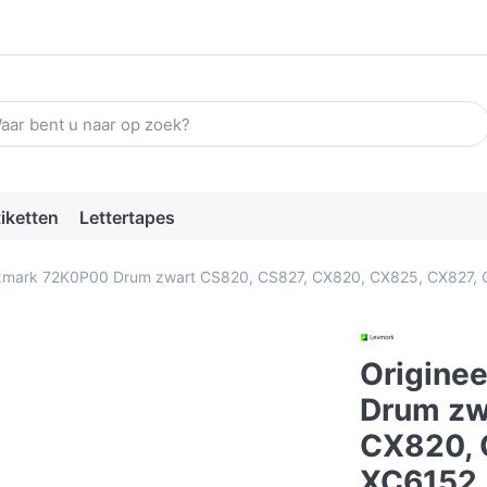
n zoekterm in. De eerste resultaten verschijnen automatisch terw
tiketten
Lettertapes
exmark 72K0P00 Drum zwart CS820, CS827, CX820, CX825, CX827,
Origine
Drum zw
CX820, 
XC6152,