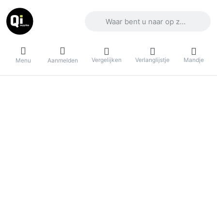
Voer een zoekterm in. De eerste result
Vergelijken
Verlanglijstje
Mandje
Menu
Aanmelden