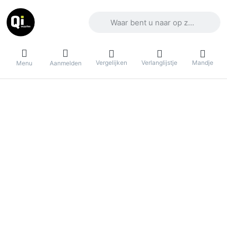
Voer een zoekterm in. De eerste result
Vergelijken
Verlanglijstje
Mandje
Menu
Aanmelden