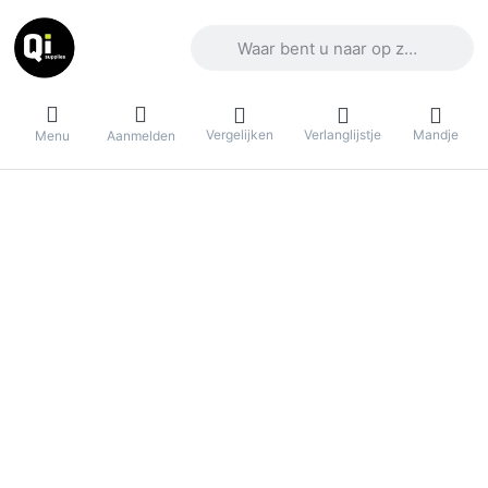
Voer een zoekterm in. De eerste result
Vergelijken
Verlanglijstje
Mandje
Menu
Aanmelden