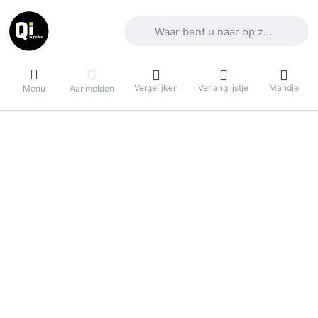
Voer een zoekterm in. De eerste result
Vergelijken
Verlanglijstje
Mandje
Menu
Aanmelden