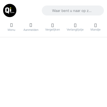
Voer een zoekterm in. De eerste result
Vergelijken
Verlanglijstje
Mandje
Menu
Aanmelden