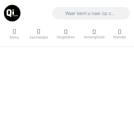
Voer een zoekterm in. De eerste result
Vergelijken
Verlanglijstje
Mandje
Menu
Aanmelden