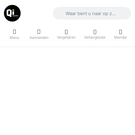
Voer een zoekterm in. De eerste result
Vergelijken
Verlanglijstje
Mandje
Menu
Aanmelden