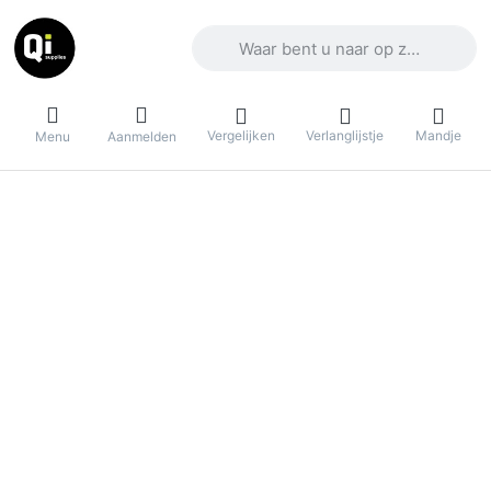
Voer een zoekterm in. De eerste result
Vergelijken
Verlanglijstje
Mandje
Menu
Aanmelden