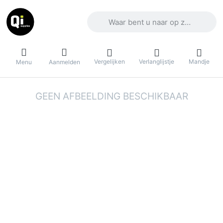
Voer een zoekterm in. De eerste result
Vergelijken
Verlanglijstje
Mandje
Menu
Aanmelden