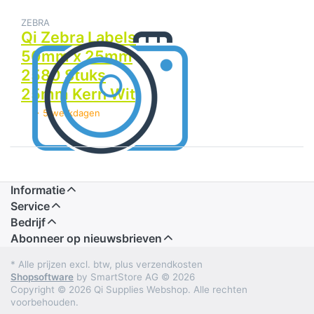
25mm
2580
ZEBRA
Stuks
Qi Zebra Labels
25mm
50mm x 25mm
Kern
Wit
2580 Stuks
25mm Kern Wit
> 5 werkdagen
Informatie
Service
Bedrijf
Abonneer op nieuwsbrieven
* Alle prijzen excl. btw, plus verzendkosten
Shopsoftware
by SmartStore AG © 2026
Copyright © 2026 Qi Supplies Webshop. Alle rechten
voorbehouden.