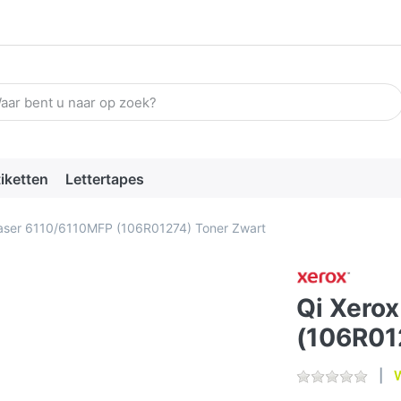
n zoekterm in. De eerste resultaten verschijnen automatisch terw
tiketten
Lettertapes
aser 6110/6110MFP (106R01274) Toner Zwart
Qi Xero
(106R01
W