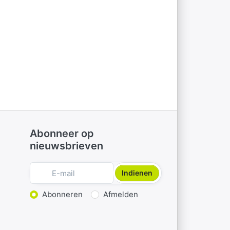
Abonneer op
nieuwsbrieven
Indienen
Actie kiezen
Abonneren
Afmelden