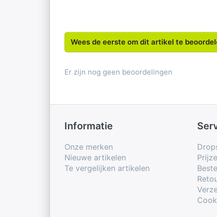
Wees de eerste om dit artikel te beoorde
Er zijn nog geen beoordelingen
Informatie
Ser
Onze merken
Drop
Nieuwe artikelen
Prijz
Te vergelijken artikelen
Beste
Retou
Verze
Cook