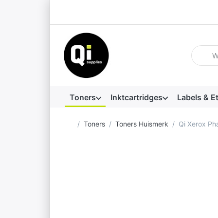
Voer ee
Toners
Inktcartridges
Labels & E
Startpagina
Toners
Toners Huismerk
Qi Xerox Ph