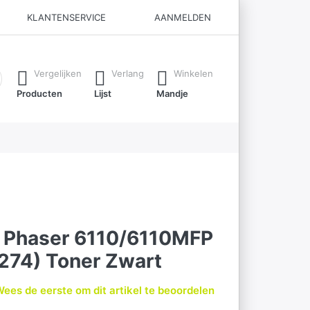
KLANTENSERVICE
AANMELDEN
ijl je typt. Druk op de Enter-toets om alle resultaten op te roe
Vergelijken
Verlang
Winkelen
Producten
Lijst
Mandje
x Phaser 6110/6110MFP
274) Toner Zwart
ees de eerste om dit artikel te beoordelen