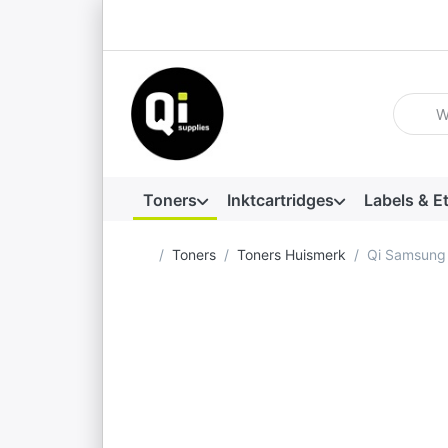
Voer ee
Toners
Inktcartridges
Labels & E
Startpagina
Toners
Toners Huismerk
Qi Samsung