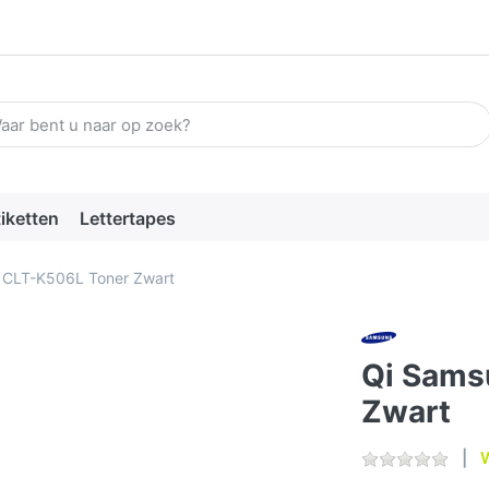
n zoekterm in. De eerste resultaten verschijnen automatisch terw
tiketten
Lettertapes
 CLT-K506L Toner Zwart
Qi Sams
Zwart
W