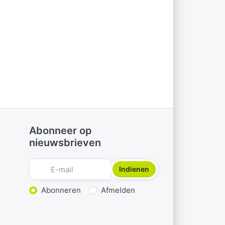
Abonneer op
nieuwsbrieven
Indienen
Actie kiezen
Abonneren
Afmelden