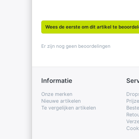
Wees de eerste om dit artikel te beoorde
Er zijn nog geen beoordelingen
Informatie
Ser
Onze merken
Drop
Nieuwe artikelen
Prijz
Te vergelijken artikelen
Beste
Retou
Verze
Cook