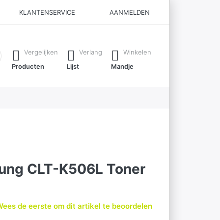
KLANTENSERVICE
AANMELDEN
ijl je typt. Druk op de Enter-toets om alle resultaten op te roe
Vergelijken
Verlang
Winkelen
Producten
Lijst
Mandje
ung CLT-K506L Toner
ees de eerste om dit artikel te beoordelen