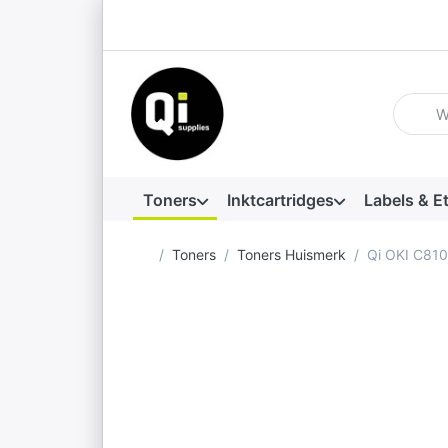
Voer ee
Toners
Inktcartridges
Labels & E
Startpagina
Toners
Toners Huismerk
Qi OKI C81