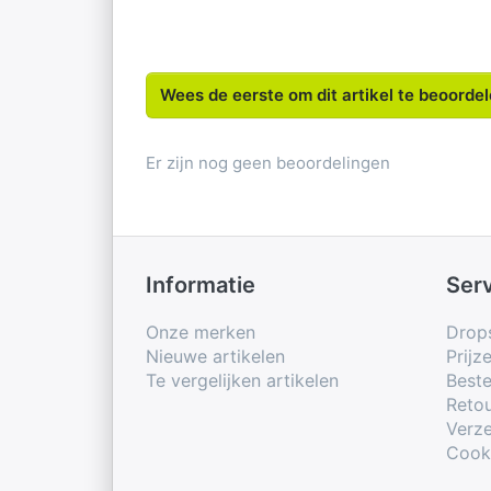
Wees de eerste om dit artikel te beoorde
Er zijn nog geen beoordelingen
Informatie
Ser
Onze merken
Drop
Nieuwe artikelen
Prijz
Te vergelijken artikelen
Beste
Retou
Verze
Cook