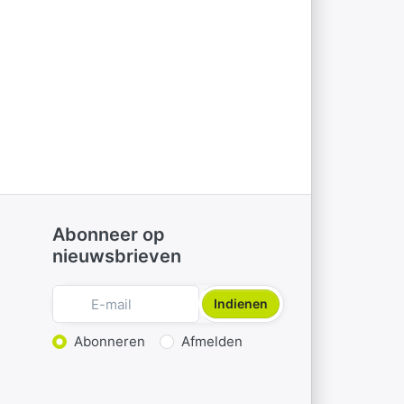
Abonneer op
nieuwsbrieven
Indienen
Actie kiezen
Abonneren
Afmelden