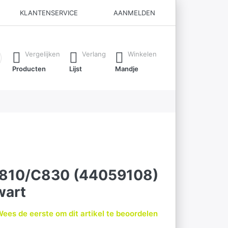
KLANTENSERVICE
AANMELDEN
ijl je typt. Druk op de Enter-toets om alle resultaten op te roe
Vergelijken
Verlang
Winkelen
Producten
Lijst
Mandje
C810/C830 (44059108)
wart
ees de eerste om dit artikel te beoordelen