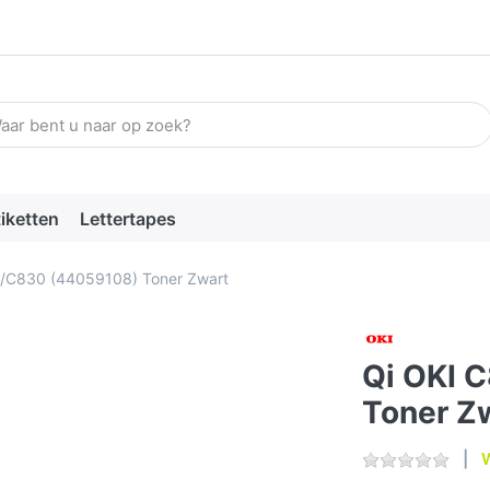
n zoekterm in. De eerste resultaten verschijnen automatisch terw
tiketten
Lettertapes
0/C830 (44059108) Toner Zwart
Qi OKI 
Toner Z
W