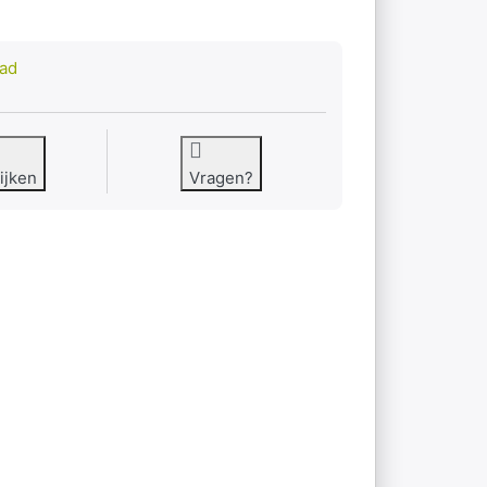
9
aad
ijken
Vragen?