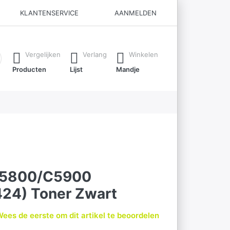
KLANTENSERVICE
AANMELDEN
ijl je typt. Druk op de Enter-toets om alle resultaten op te roe
Vergelijken
Verlang
Winkelen
Producten
Lijst
Mandje
C5800/C5900
24) Toner Zwart
ees de eerste om dit artikel te beoordelen