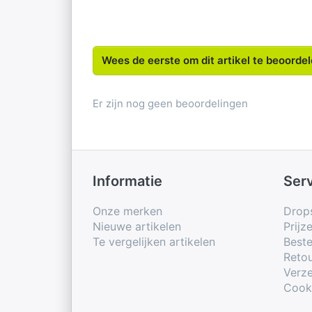
Wees de eerste om dit artikel te beoorde
Er zijn nog geen beoordelingen
Informatie
Ser
Onze merken
Drop
Nieuwe artikelen
Prijz
Te vergelijken artikelen
Beste
Retou
Verze
Cook