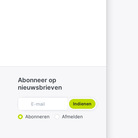
Abonneer op
nieuwsbrieven
Indienen
Actie kiezen
Abonneren
Afmelden