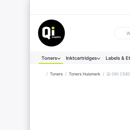
Voer ee
Toners
Inktcartridges
Labels & E
Startpagina
Toners
Toners Huismerk
Qi OKI C58