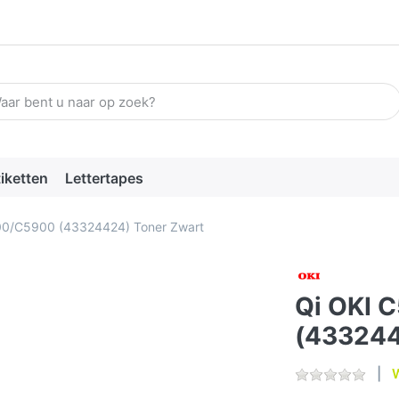
n zoekterm in. De eerste resultaten verschijnen automatisch terw
tiketten
Lettertapes
00/C5900 (43324424) Toner Zwart
Qi OKI 
(433244
W